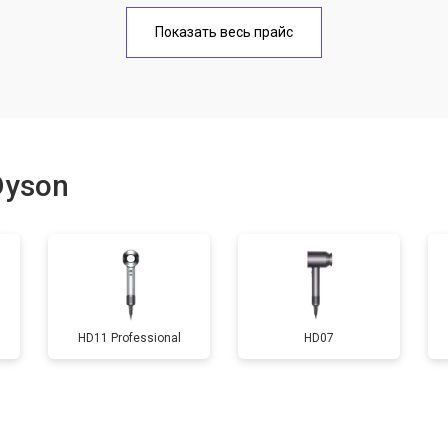
онных отверстий
от 50 мин
о
Показать весь прайс
Dyson
HD11 Professional
HD07