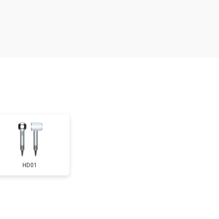
т 2300 ₽
Заказать
HD01