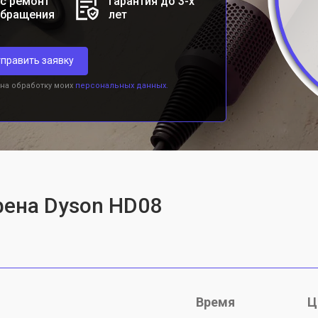
с ремонт
Гарантия до 3-х
обращения
лет
править заявку
 на обработку моих
персональных данных.
фена Dyson HD08
Время
Ц