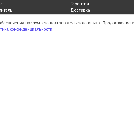
с
Гарантия
митель
Доставка
пылесос
Контакты
обеспечения наилучшего пользовательского опыта. Продолжая испол
р
Карта сайта
тика конфиденциальности
а для рук
нитель
ом обслуживании устройств Dyson. Хотя мы и не представляем официал
а, включая диагностику, техническое обслуживание и настройку разли
ательными; для получения актуальной информации, пожалуйста, свяжите
 зарегистрирована и используется нами только для информационных цел
онту Dyson.