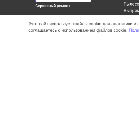
Пылесо
Сервисный ремонт
Выпря
Робот-
ВЫБЕРИ СВОЙ ГОРОД
Этот сайт использует файлы cookie для аналитики и 
Стайле
Диагностика фена HD08 Dyson в
соглашаетесь с использованием файлов cookie.
Поли
Сушилк
Краснодаре
Фен
Диагностика фена HD08 Dyson в
Увлаж
Ростове-на-Дону
Диагностика фена HD08 Dyson в
Нижнем
Новгороде
Диагностика фена HD08 Dyson в
Новосибирске
Диагностика фена HD08 Dyson в
Челябинске
Диагностика фена HD08 Dyson в
Наш центр специализируется на ремонте и техническ
Екатеринбурге
высококачественные услуги постгарантийного ремонт
Диагностика фена HD08 Dyson в
Казани
цены, указанные на нашем сайте, не являются оконч
торговая марка Dyson, упоминаемая на нашем сайте,
Диагностика фена HD08 Dyson в
Уфе
Диагностика фена HD08 Dyson в
Воронеже
© 2026 Специализированный сервисный центр по рем
Диагностика фена HD08 Dyson в
Волгограде