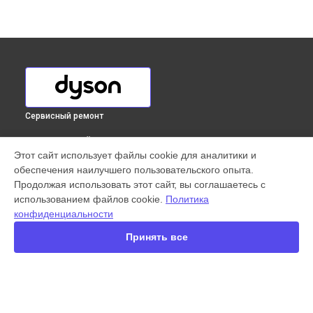
Сервисный ремонт
ВЫБЕРИ СВОЙ ГОРОД
Этот сайт использует файлы cookie для аналитики и
Чистка и обслуживание вентиляционных отверстий фена
обеспечения наилучшего пользовательского опыта.
HD01 Dyson в
Краснодаре
Продолжая использовать этот сайт, вы соглашаетесь с
Чистка и обслуживание вентиляционных отверстий фена
использованием файлов cookie.
Политика
HD01 Dyson в
Ростове-на-Дону
конфиденциальности
Чистка и обслуживание вентиляционных отверстий фена
HD01 Dyson в
Нижнем Новгороде
Принять все
Чистка и обслуживание вентиляционных отверстий фена
HD01 Dyson в
Новосибирске
Чистка и обслуживание вентиляционных отверстий фена
HD01 Dyson в
Челябинске
Чистка и обслуживание вентиляционных отверстий фена